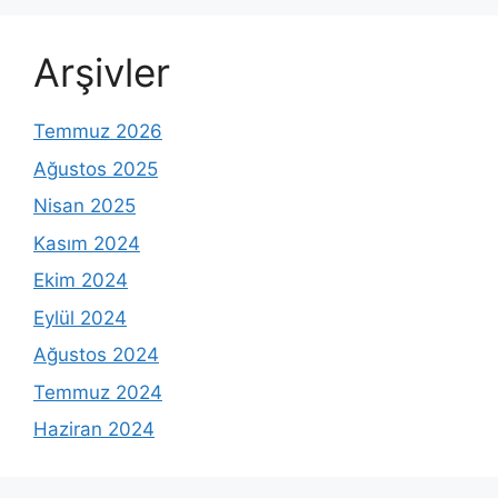
Arşivler
Temmuz 2026
Ağustos 2025
Nisan 2025
Kasım 2024
Ekim 2024
Eylül 2024
Ağustos 2024
Temmuz 2024
Haziran 2024