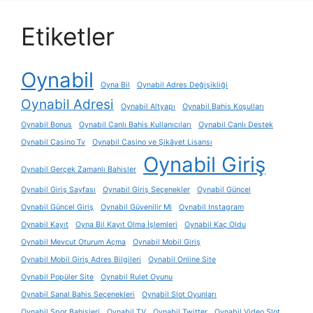
Etiketler
Oynabil
Oyna Bil
Oynabil Adres Değişikliği
Oynabil Adresi
Oynabil Altyapı
Oynabil Bahis Koşulları
Oynabil Bonus
Oynabil Canlı Bahis Kullanıcıları
Oynabil Canlı Destek
Oynabil Casino Tv
Oynabil Casino ve Şikâyet Lisansı
Oynabil Giriş
Oynabil Gerçek Zamanlı Bahisler
Oynabil Giriş Sayfası
Oynabil Giriş Seçenekler
Oynabil Güncel
Oynabil Güncel Giriş
Oynabil Güvenilir Mi
Oynabil Instagram
Oynabil Kayıt
Oyna Bil Kayıt Olma İşlemleri
Oynabil Kaç Oldu
Oynabil Mevcut Oturum Açma
Oynabil Mobil Giriş
Oynabil Mobil Giriş Adres Bilgileri
Oynabil Online Site
Oynabil Popüler Site
Oynabil Rulet Oyunu
Oynabil Sanal Bahis Seçenekleri
Oynabil Slot Oyunları
Oynabil Spor Bahisleri
Oynabil TV
Oynabil Twitter
Oynabil Video Slot