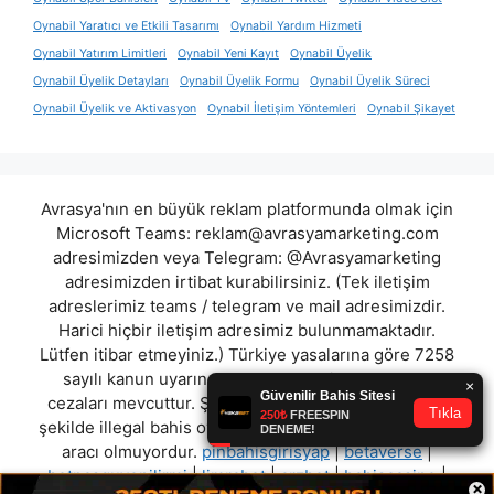
Oynabil Yaratıcı ve Etkili Tasarımı
Oynabil Yardım Hizmeti
Oynabil Yatırım Limitleri
Oynabil Yeni Kayıt
Oynabil Üyelik
Oynabil Üyelik Detayları
Oynabil Üyelik Formu
Oynabil Üyelik Süreci
Oynabil Üyelik ve Aktivasyon
Oynabil İletişim Yöntemleri
Oynabil Şikayet
Avrasya'nın en büyük reklam platformunda olmak için
Microsoft Teams:
reklam@avrasyamarketing.com
adresimizden veya Telegram: @Avrasyamarketing
adresimizden irtibat kurabilirsiniz. (Tek iletişim
adreslerimiz teams / telegram ve mail adresimizdir.
Harici hiçbir iletişim adresimiz bulunmamaktadır.
Lütfen itibar etmeyiniz.) Türkiye yasalarına göre 7258
sayılı kanun uyarınca yasa dışı bahis oynamanın
cezaları mevcuttur. Şu an bulunduğunuz site hiç bir
şekilde illegal bahis oyunları oynatmıyor ve oynamaya
aracı olmuyordur.
pinbahisgirisyap
|
betaverse
|
betpasguvenilirmi
|
limrabet
|
arzbet
|
bahiscasino
|
×