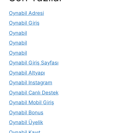
Oynabil Adresi
Oynabil Giriş
Oynabil
Oynabil
Oynabil
Oynabil Giriş Sayfası
Oynabil Altyapı
Oynabil Instagram
Oynabil Canlı Destek
Oynabil Mobil Giriş
Oynabil Bonus
Oynabil Üyelik
Oynabil Kayıt