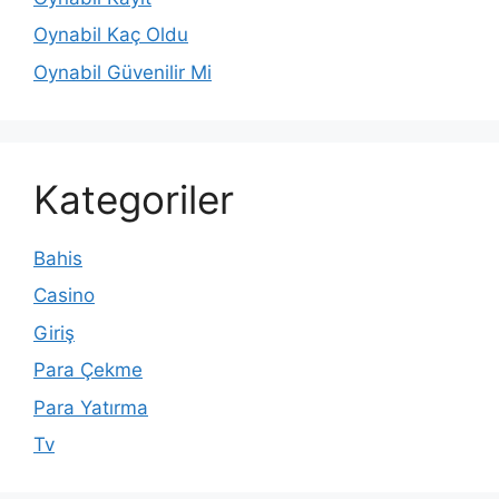
Oynabil Kaç Oldu
Oynabil Güvenilir Mi
Kategoriler
Bahis
Casino
Giriş
Para Çekme
Para Yatırma
Tv