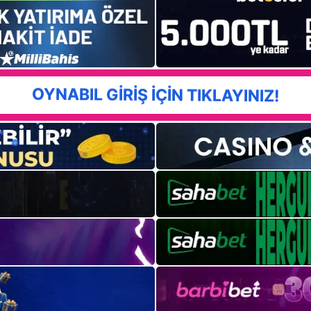
OYNABIL GİRİŞ İÇİN TIKLAYINIZ!