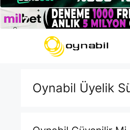
İçeriğe
atla
Oynabil Üyelik S