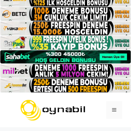
İçeriğe
atla
Menü