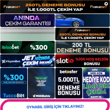
×
OYNABIL GİRİŞ İÇİN TIKLAYINIZ!