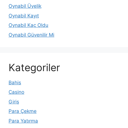
Oynabil Üyelik
Oynabil Kayıt
Oynabil Kaç Oldu
Oynabil Güvenilir Mi
Kategoriler
Bahis
Casino
Giriş
Para Çekme
Para Yatırma