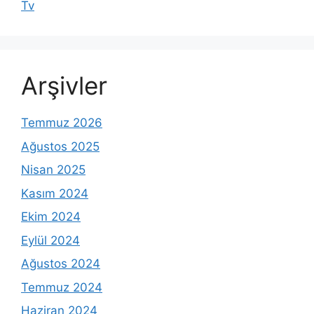
Tv
Arşivler
Temmuz 2026
Ağustos 2025
Nisan 2025
Kasım 2024
Ekim 2024
Eylül 2024
Ağustos 2024
Temmuz 2024
Haziran 2024