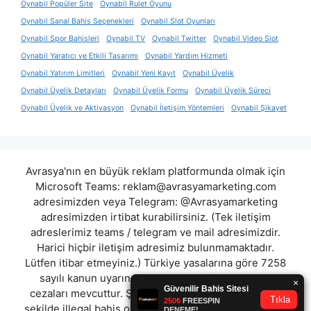
Oynabil Popüler Site
Oynabil Rulet Oyunu
Oynabil Sanal Bahis Seçenekleri
Oynabil Slot Oyunları
Oynabil Spor Bahisleri
Oynabil TV
Oynabil Twitter
Oynabil Video Slot
Oynabil Yaratıcı ve Etkili Tasarımı
Oynabil Yardım Hizmeti
Oynabil Yatırım Limitleri
Oynabil Yeni Kayıt
Oynabil Üyelik
Oynabil Üyelik Detayları
Oynabil Üyelik Formu
Oynabil Üyelik Süreci
Oynabil Üyelik ve Aktivasyon
Oynabil İletişim Yöntemleri
Oynabil Şikayet
Avrasya'nın en büyük reklam platformunda olmak için
Microsoft Teams:
reklam@avrasyamarketing.com
adresimizden veya Telegram: @Avrasyamarketing
adresimizden irtibat kurabilirsiniz. (Tek iletişim
adreslerimiz teams / telegram ve mail adresimizdir.
Harici hiçbir iletişim adresimiz bulunmamaktadır.
Lütfen itibar etmeyiniz.) Türkiye yasalarına göre 7258
sayılı kanun uyarınca yasa dışı bahis oynamanın
cezaları mevcuttur. Şu an bulunduğunuz site hiç bir
şekilde illegal bahis oyunları oynatmıyor ve oynamaya